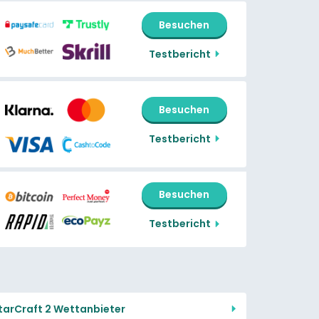
Besuchen
Testbericht
Besuchen
Testbericht
Besuchen
Testbericht
tarCraft 2 Wettanbieter