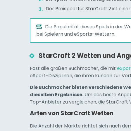
Der Preispool für StarCraft 2 ist ein
Die Popularität dieses Spiels in der 
bei Spielern und eSports-Wettern.
StarCraft 2 Wetten und Ang
Fast alle großen Buchmacher, die mit
eSpor
eSport-Disziplinen, die ihren Kunden zur Ve
Die Buchmacher bieten verschiedene Wet
dieselben Ergebnisse.
Um das beste Angebot
Top-Anbieter zu vergleichen, die StarCraft
Arten von StarCraft Wetten
Die Anzahl der Märkte richtet sich nach de