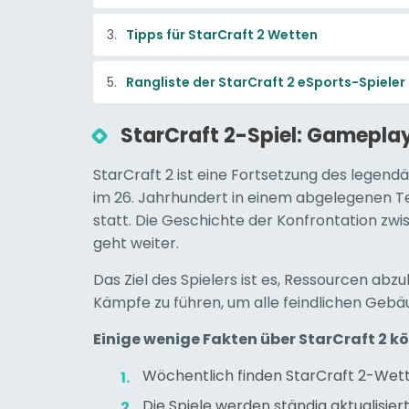
3.
Tipps für StarCraft 2 Wetten
5.
Rangliste der StarCraft 2 eSports-Spieler
StarCraft 2-Spiel: Gameplay
StarCraft 2 ist eine Fortsetzung des legendä
im 26. Jahrhundert in einem abgelegenen Te
statt. Die Geschichte der Konfrontation zw
geht weiter.
Das Ziel des Spielers ist es, Ressourcen abz
Kämpfe zu führen, um alle feindlichen Gebä
Einige wenige Fakten über StarCraft 2 k
Wöchentlich finden StarCraft 2-Wett
Die Spiele werden ständig aktualisie