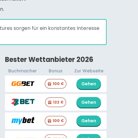
n.
tures sorgen für ein konstantes Interesse
Bester Wettanbieter 2026
Buchmacher
Bonus
Zur Webseite
Gehen
100 €
Gehen
122 €
Gehen
100 €