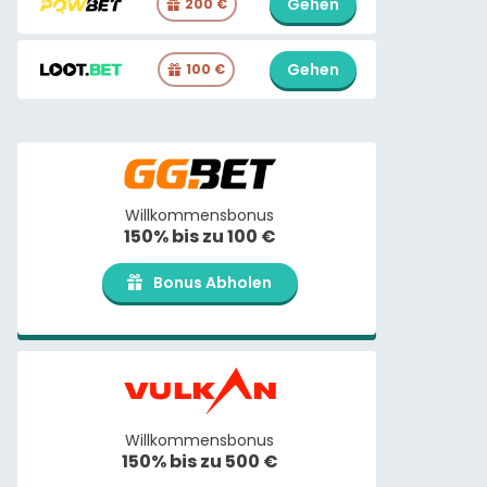
Gehen
200 €
Gehen
100 €
Willkommensbonus
150% bis zu 100 €
Bonus Abholen
Willkommensbonus
150% bis zu 500 €