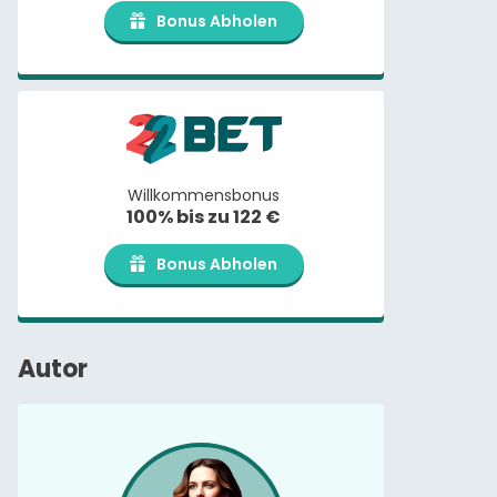
Bonus Abholen
Willkommensbonus
100% bis zu 122 €
Bonus Abholen
Autor