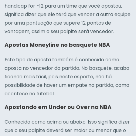
handicap for -12 para um time que você apostou,
significa dizer que ele terá que vencer a outra equipe
por uma pontuação que supere 12 pontos de
vantagem, assim o seu palpite será vencedor.
Apostas Moneyline no basquete NBA
Este tipo de aposta também é conhecido como
aposta no vencedor da partida. No basquete, acaba
ficando mais fácil, pois neste esporte, não há
possibilidade de haver um empate na partida, como
acontece no futebol.
Apostando em Under ou Over na NBA
Conhecida como acima ou abaixo. Isso significa dizer
que o seu palpite deverá ser maior ou menor que o