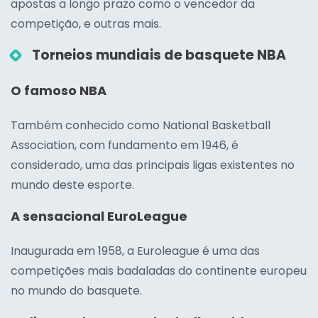
apostas a longo prazo como o vencedor da
competição, e outras mais.
Torneios mundiais de basquete NBA
O famoso NBA
Também conhecido como National Basketball
Association, com fundamento em 1946, é
considerado, uma das principais ligas existentes no
mundo deste esporte.
A sensacional EuroLeague
Inaugurada em 1958, a Euroleague é uma das
competições mais badaladas do continente europeu
no mundo do basquete.