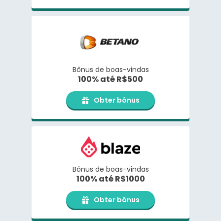
Bônus de boas-vindas
100% até R$500
Obter bônus
Bônus de boas-vindas
100% até R$1000
Obter bônus