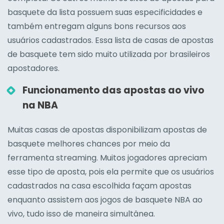
basquete da lista possuem suas especificidades e
também entregam alguns bons recursos aos
usuários cadastrados. Essa lista de casas de apostas
de basquete tem sido muito utilizada por brasileiros
apostadores.
Funcionamento das apostas ao vivo
na NBA
Muitas casas de apostas disponibilizam apostas de
basquete melhores chances por meio da
ferramenta streaming. Muitos jogadores apreciam
esse tipo de aposta, pois ela permite que os usuários
cadastrados na casa escolhida façam apostas
enquanto assistem aos jogos de basquete NBA ao
vivo, tudo isso de maneira simultânea.