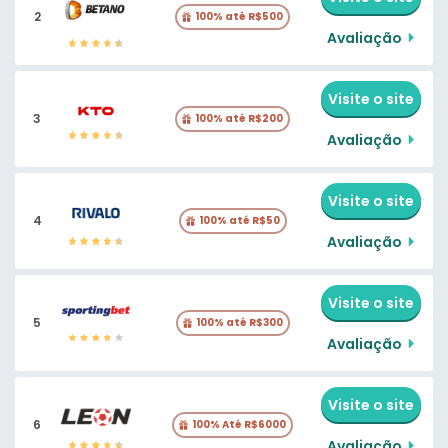
2
100% até R$500
Avaliação
Visite o site
3
100% até R$200
Avaliação
Visite o site
4
100% até R$50
Avaliação
Visite o site
5
100% até R$300
Avaliação
Visite o site
6
100% Até R$6000
Avaliação