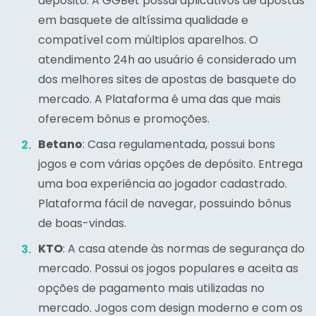
depósito. A GGBet possui aplicativos de apostas
em basquete de altíssima qualidade e
compatível com múltiplos aparelhos. O
atendimento 24h ao usuário é considerado um
dos melhores sites de apostas de basquete do
mercado. A Plataforma é uma das que mais
oferecem bônus e promoções.
Betano
: Casa regulamentada, possui bons
jogos e com várias opções de depósito. Entrega
uma boa experiência ao jogador cadastrado.
Plataforma fácil de navegar, possuindo bônus
de boas-vindas.
KTO
: A casa atende às normas de segurança do
mercado. Possui os jogos populares e aceita as
opções de pagamento mais utilizadas no
mercado. Jogos com design moderno e com os