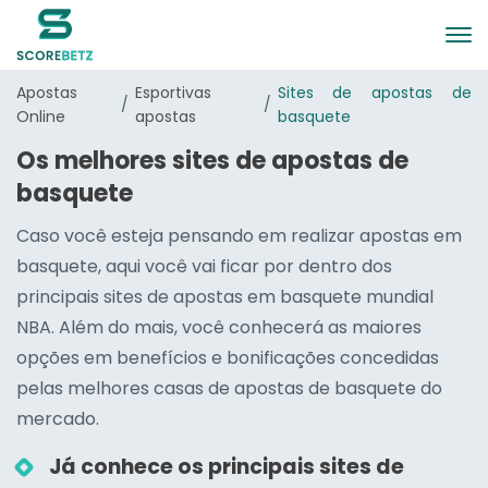
Apostas
Esportivas
Sites de apostas de
/
/
Online
apostas
basquete
Os melhores sites de apostas de
basquete
Caso você esteja pensando em realizar apostas em
basquete, aqui você vai ficar por dentro dos
principais sites de apostas em basquete mundial
NBA. Além do mais, você conhecerá as maiores
opções em benefícios e bonificações concedidas
pelas melhores casas de apostas de basquete do
mercado.
Já conhece os principais sites de