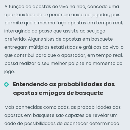
A função de apostas ao vivo na nba, concede uma
oportunidade de experiência única ao jogador, pois
permite que o mesmo faça apostas em tempo real,
interagindo ao passo que assiste ao seu jogo
preferido. Alguns sites de apostas em basquete
entregam múltiplas estatísticas e gráficos ao vivo, o
que contribui para que o apostador, em tempo real,
possa realizar o seu melhor palpite no momento do
jogo.
Entendendo as probabilidades das
apostas em jogos de basquete
Mais conhecidas como odds, as probabilidades das
apostas em basquete são capazes de revelar um
dado de possibilidades de acontecer determinado